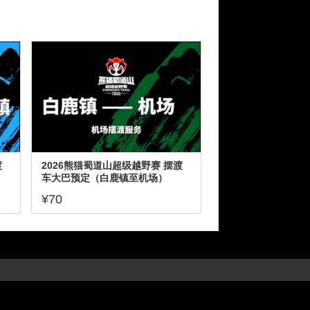
渡
2026熊猫蜀道山超级越野赛 摆渡
车大巴预定（白鹿镇至机场）
¥70