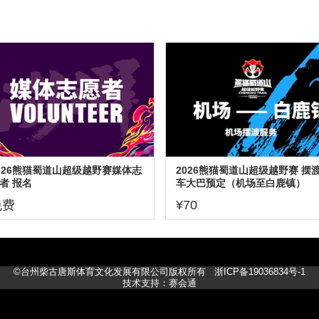
026熊猫蜀道山超级越野赛媒体志
2026熊猫蜀道山超级越野赛 摆
者 报名
车大巴预定（机场至白鹿镇）
免费
¥70
©台州柴古唐斯体育文化发展有限公司版权所有
浙ICP备19036834号-1
技术支持：赛会通