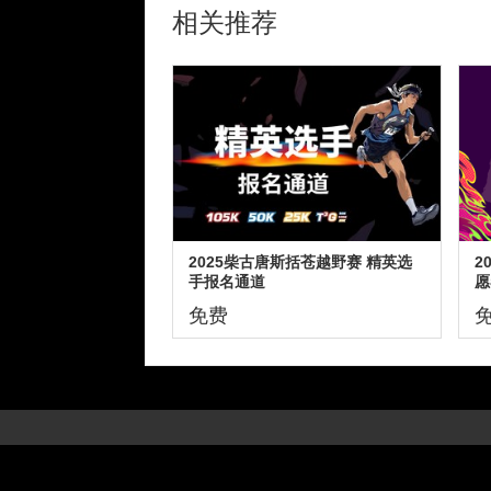
相关推荐
2025柴古唐斯括苍越野赛 精英选
2
手报名通道
愿
免费