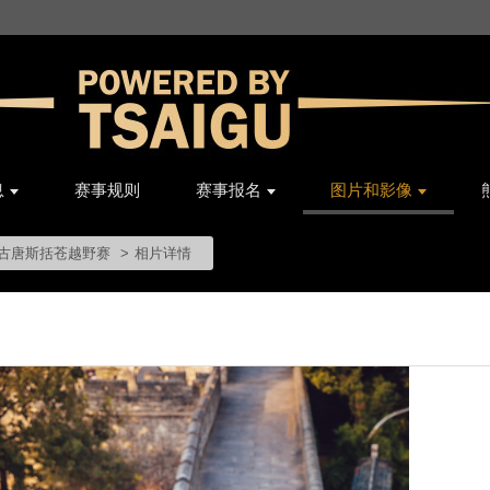
息
赛事规则
赛事报名
图片和影像
 柴古唐斯括苍越野赛
相片详情