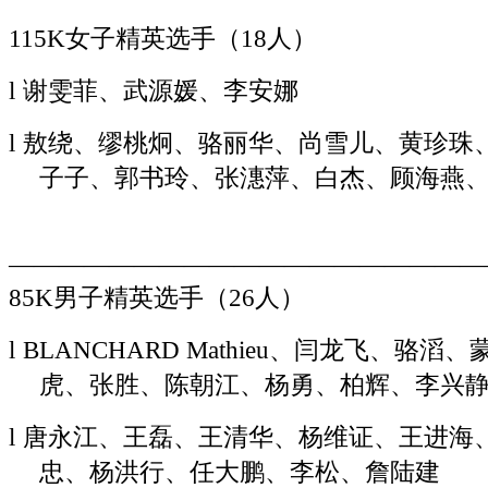
科、
115K女子精英选手（18人）
林
潇
l
谢雯菲、武源媛、李安娜
l
王
l
敖绕、缪桃炯、骆丽华、尚雪儿、黄珍珠
继
子子、郭书玲、张潓萍、白杰、顾海燕
骞、
何
东、
———————————————————
王
85K男子精英选手（26人）
明
华、
l
BLANCHARD Mathieu、闫龙飞、
白
虎、张胜、陈朝江、杨勇、柏辉、李兴
兴
致、
l
唐永江、王磊、王清华、杨维证、王进海
石
忠、杨洪行、任大鹏、李松、詹陆建
胜