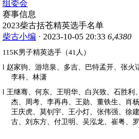
组委会
吉、
赛事信息
巴
特
2023柴古括苍精英选手名单
孟
柴古小编
·
2023-10-05 20:33
6,438
0
开、
张
115K男子精英选手（41人）
火
话、
l
赵家驹、游培泉、多吉、巴特孟开、张火
邓
李科、林潇
国
敏、
l
王继骞、何东、王明华、白兴致、石胜利
祁
杰、周考、李再冉、王勋、董铁生、肖
敏、
王庆虎、莫钊宇、王小灯、张伟强、徐
曾
文
古、刘东方、付卫明、吴泓龙、崔粤、
波、
李