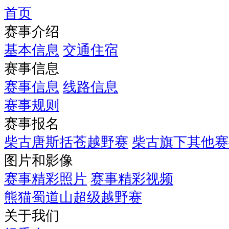
首页
115K
赛事介绍
男
子
基本信息
交通住宿
精
赛事信息
英
选
赛事信息
线路信息
手
赛事规则
（41
赛事报名
人）
l
柴古唐斯括苍越野赛
柴古旗下其他赛
赵
图片和影像
家
驹、
赛事精彩照片
赛事精彩视频
游
熊猫蜀道山超级越野赛
培
关于我们
泉、
多