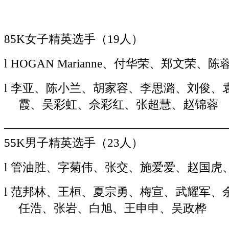
利、
刘
照
85K女子精英选手（19人）
迎、
丁
l
HOGAN Marianne、付华荣、郑文荣、
志
坚、
l
李亚、陈小兰、胡家容、李思潞、刘俊、
谢
霞、吴彩虹、佘彩红、张超慧、赵锦蓉
斌、
张
———————————————————
杰、
55K男子精英选手
（
23人）
周
考、
l
管油胜、字菊伟、张交、施爱爱、赵国虎
李
l
范邦林、王桓、夏宗勇、梅宣、武耀军、
再
冉、
任浩、张岩、白旭、王申申、吴政桦
王