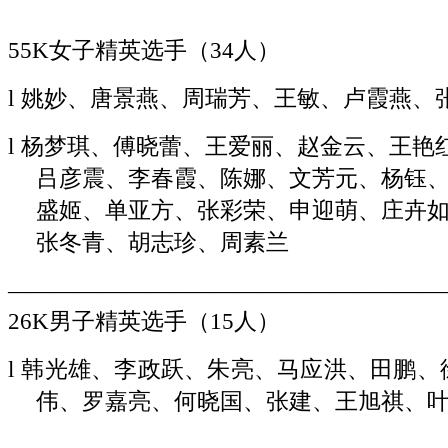
勋、
董
55K女子精英选手
（
34人）
铁
生、
l
姚妙、
唐景燕、周瑞芳、王敏、卢霞燕、
肖
杨、...
l
杨梦琪、傅晓蕾、王爱丽、赵金云、王艳
吕彦震、李春霞、陈娜、文芳元、杨钰
盛姬、单亚方、张彩荣、申迎萌、庄卉
张冬青、胡志珍、周素兰
———————————————————
26
K男子精英选手
（
15人）
l
韩光雄、李政跃、朱亮、马应洪、田鹏、
伟、罗嘉亮、何晓国、张建、王旭祺、